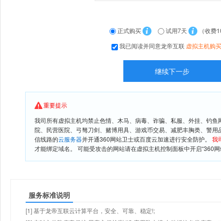
正式购买
试用7天
（收费1
我已阅读并同意龙帝互联
虚拟主机购
重要提示
我司所有虚拟主机均禁止色情、木马、病毒、诈骗、私服、外挂、钓鱼
院、民营医院、弓驽刀剑、赌博用具、游戏币交易、减肥丰胸类、警用
信线路的
云服务器
并开通360网站卫士或百度云加速进行安全防护。
我
才能绑定域名。 可能受攻击的网站请在虚拟主机控制面板中开启“360网
服务标准说明
[1] 基于龙帝互联云计算平台，安全、可靠、稳定!;