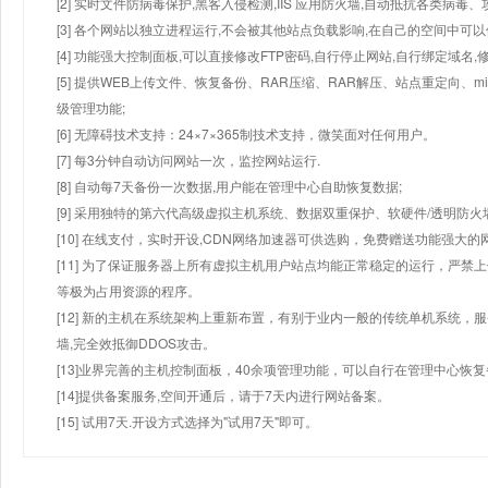
[2] 实时文件防病毒保护,黑客入侵检测,IIS 应用防火墙,自动抵抗各类病毒、
[3] 各个网站以独立进程运行,不会被其他站点负载影响,在自己的空间中可以使用
[4] 功能强大控制面板,可以直接修改FTP密码,自行停止网站,自行绑定域名,
[5] 提供WEB上传文件、恢复备份、RAR压缩、RAR解压、站点重定向
级管理功能;
[6] 无障碍技术支持：24×7×365制技术支持，微笑面对任何用户。
[7] 每3分钟自动访问网站一次，监控网站运行.
[8] 自动每7天备份一次数据,用户能在管理中心自助恢复数据;
[9] 采用独特的第六代高级虚拟主机系统、数据双重保护、软硬件/透明防火
[10] 在线支付，实时开设,CDN网络加速器可供选购，免费赠送功能强大
[11] 为了保证服务器上所有虚拟主机用户站点均能正常稳定的运行，严禁上
等极为占用资源的程序。
[12] 新的主机在系统架构上重新布置，有别于业内一般的传统单机系统，
墙,完全效抵御DDOS攻击。
[13]业界完善的主机控制面板，40余项管理功能，可以自行在管理中心恢
[14]提供备案服务,空间开通后，请于7天内进行网站备案。
[15] 试用7天.开设方式选择为"试用7天"即可。