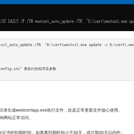
tssl_auto_update /TR  "D:\cert\westssl.exe update -c D:\cert\.wes
sl\config.ini" 要执行的程序及参数

tssl 下级目录生成westcertapp.exe执行文件，此是正常更新文件放心使用。
响网站正常访问。
务器上所有证书的到期时间，如果离到期时间小于30天，或过期30天以内的，