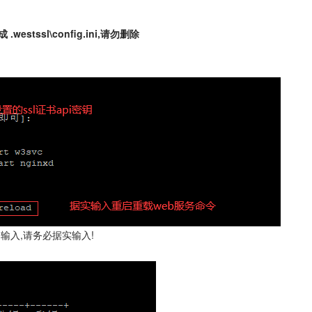
estssl\config.ini,请勿删除
输入,请务必据实输入!