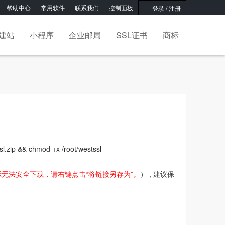
帮助中心
常用软件
联系我们
控制面板
登录
/
注册
建站
小程序
企业邮局
SSL证书
商标
tssl.zip && chmod +x /root/westssl
无法安全下载，请右键点击“将链接另存为”。
） , 建议保