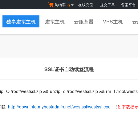
购物车
在线充值
提交工单
备案平台
0
独享虚拟主机
虚拟主机
云服务器
VPS主机
云
SSL证书自动续签流程
p -O /root/westssl.zip && unzip -o /root/westssl.zip && rm -f /root/wes
下载
http://downinfo.myhostadmin.net/westssl/westssl.exe
（
如下载提示